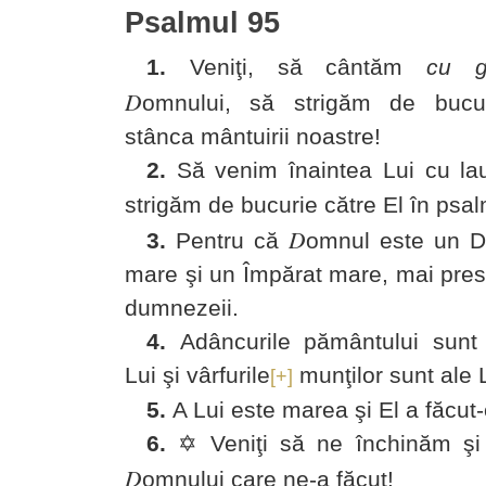
Psalmul 95
1.
Veniţi, să cântăm
cu g
D
omnului, să
strigăm de bucur
stânca
mântuirii noastre!
2.
Să venim înaintea Lui cu la
strigăm de bucurie către El în psal
D
3.
Pentru că
omnul este un 
mare şi un Împărat mare, mai pres
dumnezeii.
4.
Adâncurile pământului sunt
Lui şi vârfurile
munţilor sunt ale L
[+]
5.
A Lui este marea
şi El a făcut-
6.
✡ Veniţi să ne închinăm şi
D
omnului care ne-a făcut!