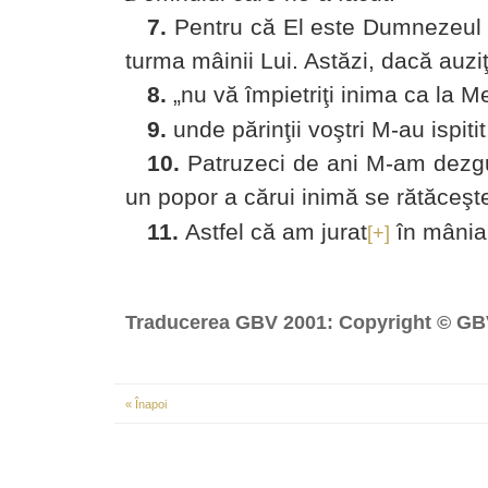
7.
Pentru că El este Dumnezeul n
turma mâinii Lui. Astăzi
, dacă auziţ
8.
„nu vă împietriţi inima ca
la Me
9.
unde părinţii
voştri M-au ispiti
10.
Patruzeci
de ani M-am dezgus
un popor a cărui inimă se rătăceşt
11.
Astfel că am jurat
în mânia 
[+]
Traducerea GBV 2001: Copyright © GB
« Înapoi