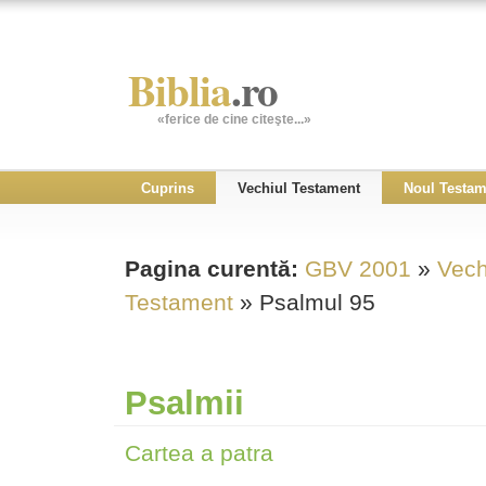
Biblia
.ro
«ferice de cine citeşte...»
Cuprins
Vechiul Testament
Noul Testam
Pagina curentă:
GBV 2001
»
Vech
Testament
» Psalmul 95
Psalmii
Cartea a patra