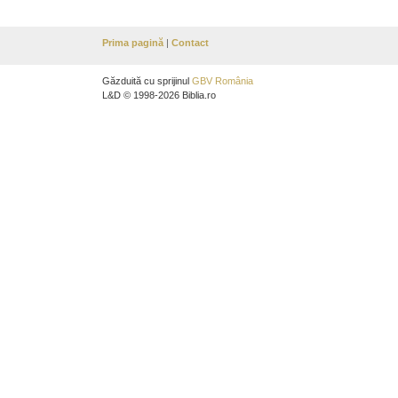
Prima pagină
|
Contact
Găzduită cu sprijinul
GBV România
L&D © 1998-2026 Biblia.ro