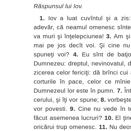
Răspunsul lui Iov.
1.
Iov a luat cuvîntul şi a zis:
adevăr, că neamul omenesc sînteţ
va muri şi înţelepciunea!
3.
Am şi 
mai pe jos decît voi.
Şi cine nu 
spuneţi voi?
4.
Eu sînt de batjoc
Dumnezeu:
dreptul, nevinovatul, 
zicerea celor fericiţi:
dă brînci cui
corturile în pace,
celor ce mîni
Dumnezeul lor este în pumn.
7.
Înt
cerului, şi îţi vor spune;
8.
vorbeşte 
vor povesti.
9.
Cine nu vede în t
făcut asemenea lucruri?
10.
El ţin
oricărui trup omenesc.
11.
Nu deos