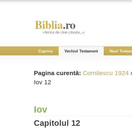
Biblia
.ro
«ferice de cine citeşte...»
Cuprins
Vechiul Testament
Noul Testam
Pagina curentă:
Cornilescu 1924
Iov 12
Iov
Capitolul 12