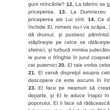
gurii mîncările?
12.
La bătrîni se g
priceperea.
13.
La Dumnezeu est
priceperea ale Lui sînt.
14.
Ce dă
închide El, nimeni nu-l va scăpa.
dă drumul, şi pustiesc pămîntul
stăpîneşte pe celce se rătăceşte
sfetnici,
şi turbură mintea judecător
le pune o frînghie în jurul coapsel
cei puternici
20.
El taie vorba celor
21.
El varsă dispreţul asupra celo
descopere ce este ascuns în înt
23.
El face pe neamuri să crească
departe, şi El le aduce înapoi în 
poporului,
El îi face să rătăcească