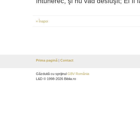
întunerec, şi nu văd desluşit;
El îi
« Înapoi
Prima pagină
|
Contact
Găzduită cu sprijinul
GBV România
L&D © 1998-2026 Biblia.ro