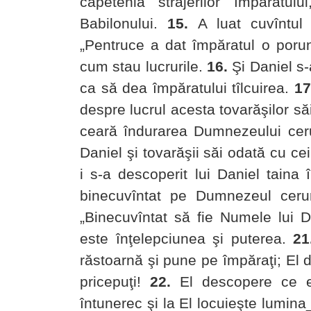
căpetenia străjerilor împăratul
Babilonului.
15.
A luat cuvîntul ş
„Pentruce a dat împăratul o porun
cum stau lucrurile.
16.
Şi Daniel s-
ca să dea împăratului tîlcuirea.
17
despre lucrul acesta tovarăşilor să
ceară îndurarea Dumnezeului ceru
Daniel şi tovarăşii săi odată cu ceil
i s-a descoperit lui Daniel taina 
binecuvîntat pe Dumnezeul ceruri
„Binecuvîntat să fie Numele lui D
este înţelepciunea şi puterea.
21
răstoarnă şi pune pe împăraţi; El d
pricepuţi!
22.
El descopere ce es
întunerec şi la El locuieşte lumina