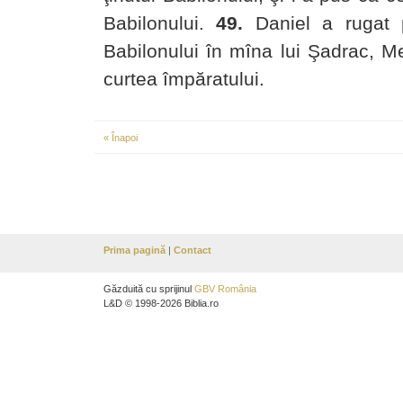
Babilonului.
49.
Daniel a rugat pe
Babilonului în mîna lui Şadrac, 
curtea împăratului.
« Înapoi
Prima pagină
|
Contact
Găzduită cu sprijinul
GBV România
L&D © 1998-2026 Biblia.ro