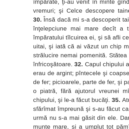
împărate, ţi-au venit în minte gînd
vremuri; şi Celce descopere tain
30.
Însă dacă mi s-a descoperit ta
înţelepciune mai mare decît a t
împăratului tîlcuirea ei, şi să afli c
uitai, şi iată că ai văzut un chip 
strălucire nemai pomenită. Stătea î
înfricoşătoare.
32.
Capul chipului ac
erau de argint; pîntecele şi coaps
de fer; picioarele, parte de fer, şi p
o piatră, fără ajutorul vreunei mî
chipului, şi le-a făcut bucăţi.
35.
Atu
sfărîmat împreună şi s-au făcut ca p
urmă nu s-a mai găsit din ele. Dar
munte mare, şi a umplut tot pămî