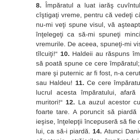
8.
Împăratul a luat iarăş cuvîntu
cîştigaţi vreme, pentru că vedeţi c
nu-mi veţi spune visul, vă aşteapt
înţelegeţi ca să-mi spuneţi min
vremurile. De aceea, spuneţi-mi visu
tîlcuiţi!“
10.
Haldeii au răspuns împ
să poată spune ce cere împăratul; 
mare şi puternic ar fi fost, n-a cerut
sau Haldeu!
11.
Ce cere împăratul
lucrul acesta împăratului, afară
muritori!“
12.
La auzul acestor cuv
foarte tare. A poruncit să piardă p
ieşise, înţelepţii începuseră să fie 
lui, ca să-i piardă.
14.
Atunci Danie