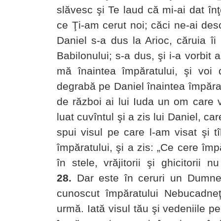
slăvesc şi Te laud că mi-ai dat înţ
ce Ţi-am cerut noi; căci ne-ai desc
Daniel s-a dus la Arioc, căruia îi
Babilonului; s-a dus, şi i-a vorbit 
mă înaintea împăratului, şi voi d
degrabă pe Daniel înaintea împăratul
de război ai lui Iuda un om care v
luat cuvîntul şi a zis lui Daniel, c
spui visul pe care l-am visat şi tî
împăratului, şi a zis: „Ce cere împăr
în stele, vrăjitorii şi ghicitorii
28.
Dar este în ceruri un Dumnez
cunoscut împăratului Nebucadneţ
urmă. Iată visul tău şi vedeniile pe 