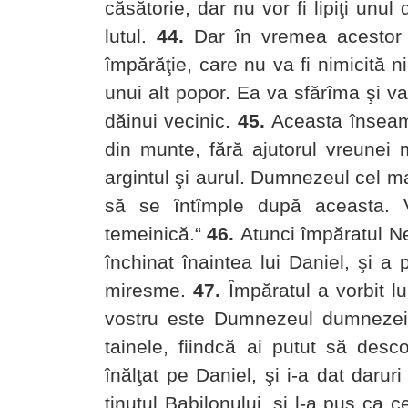
căsătorie, dar nu vor fi lipiţi unu
lutul.
44.
Dar în vremea acestor î
împărăţie, care nu va fi nimicită n
unui alt popor. Ea va sfărîma şi va
dăinui vecinic.
45.
Aceasta înseamn
din munte, fără ajutorul vreunei m
argintul şi aurul. Dumnezeul cel m
să se întîmple după aceasta. Vi
temeinică.“
46.
Atunci împăratul Ne
închinat înaintea lui Daniel, şi a
miresme.
47.
Împăratul a vorbit l
vostru este Dumnezeul dumnezeil
tainele, fiindcă ai putut să desc
înălţat pe Daniel, şi i-a dat darur
ţinutul Babilonului, şi l-a pus ca c