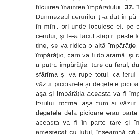
tîlcuirea înaintea împăratului.
37.
T
Dumnezeul cerurilor ţi-a dat împără
în mîni, ori unde locuiesc ei, pe c
cerului, şi te-a făcut stăpîn peste 
tine, se va ridica o altă împărăţie
împărăţie, care va fi de aramă, şi 
a patra împărăţie, tare ca ferul; d
sfărîma şi va rupe totul, ca ferul 
văzut picioarele şi degetele picioar
aşa şi împărăţia aceasta va fi împ
ferului, tocmai aşa cum ai văzut 
degetele dela picioare erau parte 
aceasta va fi în parte tare şi î
amestecat cu lutul, înseamnă că 