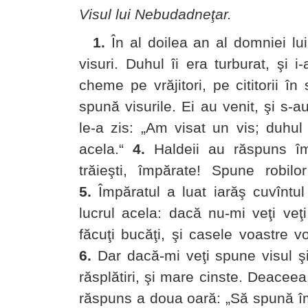
Visul lui Nebudadneţar.
1.
În al doilea an al domniei lu
visuri. Duhul îi era turburat, şi i
cheme pe vrăjitori, pe cititorii în
spună visurile. Ei au venit, şi s-au
le-a zis: „Am visat un vis; duhul 
acela.“
4.
Haldeii au răspuns împ
trăieşti, împărate! Spune robilor
5.
Împăratul a luat iarăş cuvîntul
lucrul acela: dacă nu-mi veţi veţi 
făcuţi bucăţi, şi casele voastre v
6.
Dar dacă-mi veţi spune visul şi t
răsplătiri, şi mare cinste. Deaceea,
răspuns a doua oară: „Să spună împă