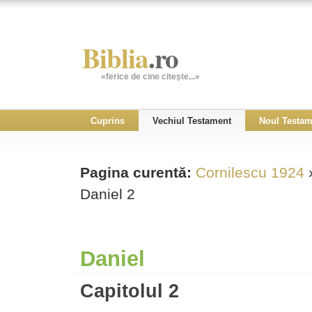
Biblia
.ro
«ferice de cine citeşte...»
Cuprins
Vechiul Testament
Noul Testam
Pagina curentă:
Cornilescu 1924
Daniel 2
Daniel
Capitolul 2