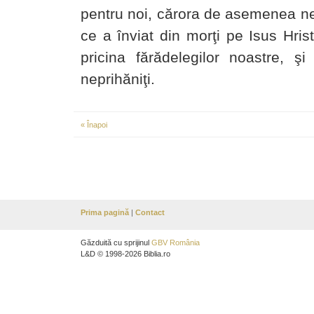
pentru noi, cărora de asemenea ne 
ce a înviat din morţi pe Isus Hri
pricina fărădelegilor noastre, ş
neprihăniţi.
« Înapoi
Prima pagină
|
Contact
Găzduită cu sprijinul
GBV România
L&D © 1998-2026 Biblia.ro