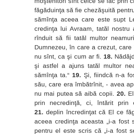
moştenitori sînt ceice se fac prin c
făgăduinţa să fie chezăşuită pentr
sămînţa aceea care este supt Le
credinţa lui Avraam, tatăl nostru a
rînduit să fii tatăl multor neamuri
Dumnezeu, în care a crezut, care î
nu sînt, ca şi cum ar fi.
18.
Nădăjdu
şi astfel a ajuns tatăl multor 
sămînţa ta.“
19.
Şi, fiindcă n-a fos
său, care era îmbătrînit, - avea ap
nu mai putea să aibă copii.
20.
El
prin necredinţă, ci, întărit pri
21.
deplin încredinţat că El ce fă
aceea credinţa aceasta „i-a fost s
pentru el este scris că „i-a fost s