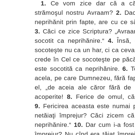
1.
Ce vom zice dar că a căpă
strămoşul nostru Avraam?
2.
Dacă
neprihănit prin fapte, are cu ce 
3.
Căci ce zice Scriptura? „Avraa
socotit ca neprihănire.“
4.
Însă, c
socoteşte nu ca un har, ci ca ceva
crede în Cel ce socoteşte pe păcăt
este socotită ca neprihănire.
6.
To
acela, pe care Dumnezeu, fără fapt
el, „de aceia ale căror fără de l
acoperite!
8.
Ferice de omul, căr
9.
Fericirea aceasta este numai pe
netăiaţi împrejur? Căci zicem că
neprihănire.“
10.
Dar cum i-a fost 
împrejur? Nu cînd era tăiat împrej