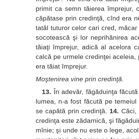
primit ca semn tăierea împrejur, 
căpătase prin credinţă, cînd era ne
tatăl tuturor celor cari cred, măcar 
socotească şi lor neprihănirea ac
tăiaţi împrejur, adică al acelora c
calcă pe urmele credinţei aceleia,
era tăiat împrejur.
Moştenirea vine prin credinţă.
13.
În adevăr, făgăduinţa făcută
lumea, n-a fost făcută pe temeiul L
se capătă prin credinţă.
14.
Căci, 
credinţa este zădarnică, şi făgădui
mînie; şi unde nu este o lege, acol